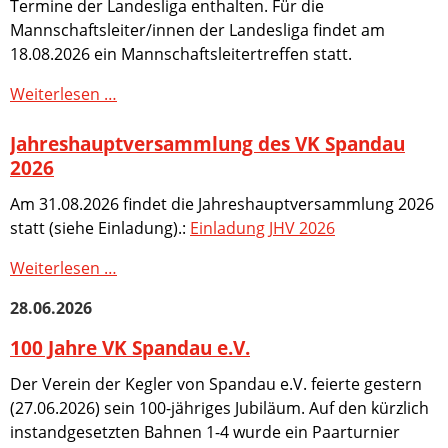
Termine der Landesliga enthalten. Für die
Fotogalerie
Mannschaftsleiter/innen der Landesliga findet am
Dokumente
18.08.2026 ein Mannschaftsleitertreffen statt.
Formulare
&
Durchführungsbestimmungen
Weiterlesen …
Vordrucke
LfV
Links
Jahreshauptversammlung des VK Spandau
2026
Jugend
Termine
Am 31.08.2026 findet die Jahreshauptversammlung 2026
Archiv
statt (siehe Einladung).:
Einladung JHV 2026
Nachrichtenarchiv
Ergebnisse
Jahreshauptversammlung
Weiterlesen …
Saison
des
2025/2026
28.06.2026
VK
Ergebnisse
Spandau
100 Jahre VK Spandau e.V.
Saison
2026
2024/2025
Der Verein der Kegler von Spandau e.V. feierte gestern
Ergebnisse
(27.06.2026) sein 100-jähriges Jubiläum. Auf den kürzlich
Saison
instandgesetzten Bahnen 1-4 wurde ein Paarturnier
2023/2024