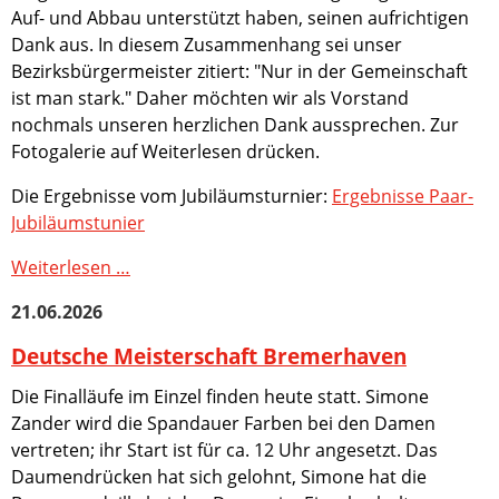
Auf- und Abbau unterstützt haben, seinen aufrichtigen
Saison
Dank aus. In diesem Zusammenhang sei unser
2016-
Bezirksbürgermeister zitiert: "Nur in der Gemeinschaft
2017
ist man stark." Daher möchten wir als Vorstand
nochmals unseren herzlichen Dank aussprechen. Zur
Fotogalerie auf Weiterlesen drücken.
Die Ergebnisse vom Jubiläumsturnier:
Ergebnisse Paar-
Jubiläumstunier
100
Weiterlesen …
Jahre
21.06.2026
VK
Spandau
Deutsche Meisterschaft Bremerhaven
e.V.
Die Finalläufe im Einzel finden heute statt. Simone
Zander wird die Spandauer Farben bei den Damen
vertreten; ihr Start ist für ca. 12 Uhr angesetzt. Das
Daumendrücken hat sich gelohnt, Simone hat die