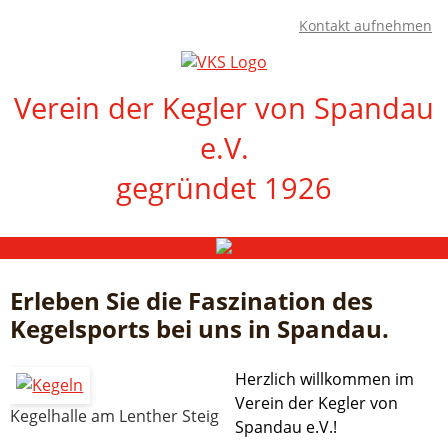
Kontakt aufnehmen
Verein der Kegler von Spandau
e.V.
gegründet 1926
Navigation
Startseite
überspringen
Ergebnisse
Erleben Sie die Faszination des
1.
Kegelsports bei uns in Spandau.
BL
Damen
2.
Herzlich willkommen im
BL
Verein der Kegler von
Kegelhalle am Lenther Steig
Herren
Spandau e.V.!
2.