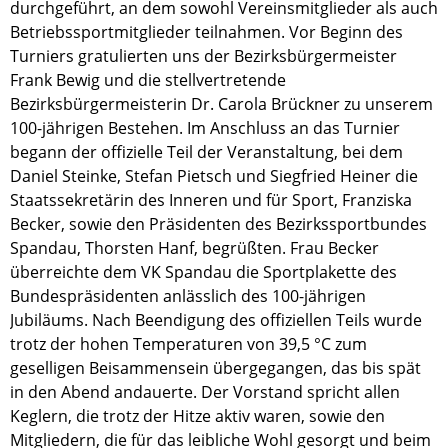
Ergebnisse
durchgeführt, an dem sowohl Vereinsmitglieder als auch
Saison
Betriebssportmitglieder teilnahmen. Vor Beginn des
2022/2023
Turniers gratulierten uns der Bezirksbürgermeister
Ergebnisse
Frank Bewig und die stellvertretende
Saison
Bezirksbürgermeisterin Dr. Carola Brückner zu unserem
2021/2022
100-jährigen Bestehen. Im Anschluss an das Turnier
Ergebnisse
begann der offizielle Teil der Veranstaltung, bei dem
Saison
Daniel Steinke, Stefan Pietsch und Siegfried Heiner die
2020/2021
Staatssekretärin des Inneren und für Sport, Franziska
Ergebnisse
Becker, sowie den Präsidenten des Bezirkssportbundes
Saison
Spandau, Thorsten Hanf, begrüßten. Frau Becker
2019/2020
Ergebnisse
überreichte dem VK Spandau die Sportplakette des
Saison
Bundespräsidenten anlässlich des 100-jährigen
2018-
Jubiläums. Nach Beendigung des offiziellen Teils wurde
2019
trotz der hohen Temperaturen von 39,5 °C zum
Ergebnisse
geselligen Beisammensein übergegangen, das bis spät
Saison
in den Abend andauerte. Der Vorstand spricht allen
2017-
Keglern, die trotz der Hitze aktiv waren, sowie den
2018
Mitgliedern, die für das leibliche Wohl gesorgt und beim
Ergebnisse