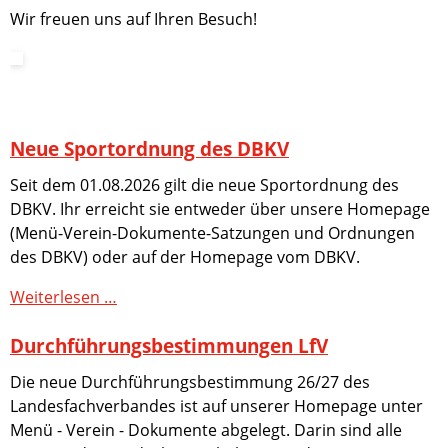
Wir freuen uns auf Ihren Besuch!
Staffel
Landesliga
Damen
Spandauer
Liga
Spandauer
Neue Sportordnung des DBKV
Meisterschaft
Berliner
Seit dem 01.08.2026 gilt die neue Sportordnung des
Meisterschaft
DBKV. Ihr erreicht sie entweder über unsere Homepage
Deutsche
(Menü-Verein-Dokumente-Satzungen und Ordnungen
Meisterschaft
des DBKV) oder auf der Homepage vom DBKV.
Verein
Neue
Weiterlesen …
Vorstand
Sportordnung
Klubs
Durchführungsbestimmungen LfV
des
im
DBKV
VKS
Die neue Durchführungsbestimmung 26/27 des
e.V.
Landesfachverbandes ist auf unserer Homepage unter
Ehrentafel
Menü - Verein - Dokumente abgelegt. Darin sind alle
Sportkegelhallen