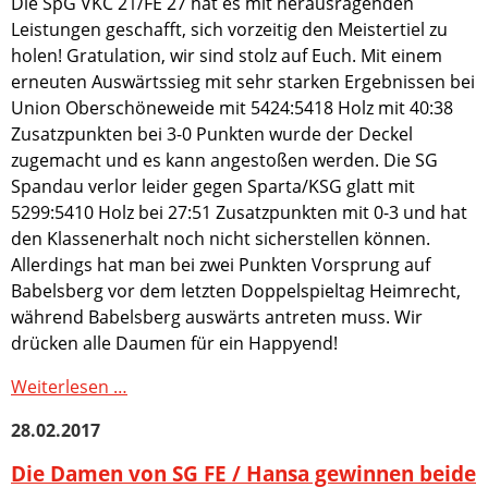
Die SpG VKC 21/FE 27 hat es mit herausragenden
Staffel
Leistungen geschafft, sich vorzeitig den Meistertiel zu
Landesliga
holen! Gratulation, wir sind stolz auf Euch. Mit einem
Damen
erneuten Auswärtssieg mit sehr starken Ergebnissen bei
Spandauer
Union Oberschöneweide mit 5424:5418 Holz mit 40:38
Liga
Zusatzpunkten bei 3-0 Punkten wurde der Deckel
Spandauer
zugemacht und es kann angestoßen werden. Die SG
Meisterschaft
Spandau verlor leider gegen Sparta/KSG glatt mit
Berliner
5299:5410 Holz bei 27:51 Zusatzpunkten mit 0-3 und hat
Meisterschaft
Deutsche
den Klassenerhalt noch nicht sicherstellen können.
Meisterschaft
Allerdings hat man bei zwei Punkten Vorsprung auf
Babelsberg vor dem letzten Doppelspieltag Heimrecht,
Verein
während Babelsberg auswärts antreten muss. Wir
Vorstand
drücken alle Daumen für ein Happyend!
Klubs
im
SpG
Weiterlesen …
VKS
VKC
28.02.2017
e.V.
21/FE
Ehrentafel
27
Die Damen von SG FE / Hansa gewinnen beide
Sportkegelhallen