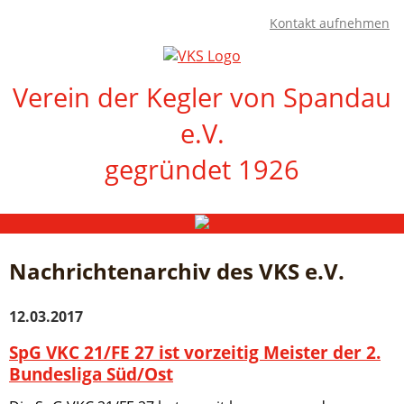
Kontakt aufnehmen
Verein der Kegler von Spandau
e.V.
gegründet 1926
Navigation
Startseite
überspringen
Ergebnisse
Nachrichtenarchiv des VKS e.V.
1.
BL
12.03.2017
Damen
2.
SpG VKC 21/FE 27 ist vorzeitig Meister der 2.
BL
Bundesliga Süd/Ost
Herren
2.