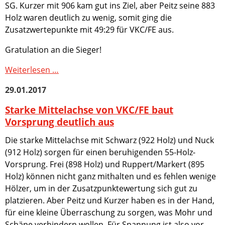
SG. Kurzer mit 906 kam gut ins Ziel, aber Peitz seine 883
im
Holz waren deutlich zu wenig, somit ging die
2.
Zusatzwertepunkte mit 49:29 für VKC/FE aus.
Spiel
den
Gratulation an die Sieger!
Zusatzpunkt
VKC/FE
Weiterlesen …
gewinnen
29.01.2017
mit
5450:5373
Starke Mittelachse von VKC/FE baut
klar
Vorsprung deutlich aus
das
Die starke Mittelachse mit Schwarz (922 Holz) und Nuck
Derby
(912 Holz) sorgen für einen beruhigenden 55-Holz-
gegen
Vorsprung. Frei (898 Holz) und Ruppert/Markert (895
die
Holz) können nicht ganz mithalten und es fehlen wenige
SG
Hölzer, um in der Zusatzpunktewertung sich gut zu
mit
platzieren. Aber Peitz und Kurzer haben es in der Hand,
3-
für eine kleine Überraschung zu sorgen, was Mohr und
0
Schäpe verhindern wollen. Für Spannung ist also vor