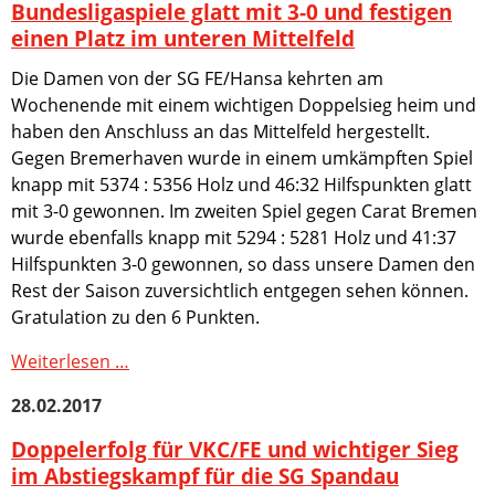
ist
Bundesligaspiele glatt mit 3-0 und festigen
Fotogalerie
vorzeitig
einen Platz im unteren Mittelfeld
Dokumente
Meister
Formulare
Die Damen von der SG FE/Hansa kehrten am
der
&
Wochenende mit einem wichtigen Doppelsieg heim und
2.
Vordrucke
haben den Anschluss an das Mittelfeld hergestellt.
Bundesliga
Links
Gegen Bremerhaven wurde in einem umkämpften Spiel
Süd/Ost
knapp mit 5374 : 5356 Holz und 46:32 Hilfspunkten glatt
Jugend
mit 3-0 gewonnen. Im zweiten Spiel gegen Carat Bremen
Termine
Archiv
wurde ebenfalls knapp mit 5294 : 5281 Holz und 41:37
Nachrichtenarchiv
Hilfspunkten 3-0 gewonnen, so dass unsere Damen den
Ergebnisse
Rest der Saison zuversichtlich entgegen sehen können.
Saison
Gratulation zu den 6 Punkten.
2025/2026
Ergebnisse
Die
Weiterlesen …
Saison
Damen
28.02.2017
2024/2025
von
Ergebnisse
SG
Doppelerfolg für VKC/FE und wichtiger Sieg
Saison
FE
im Abstiegskampf für die SG Spandau
2023/2024
/