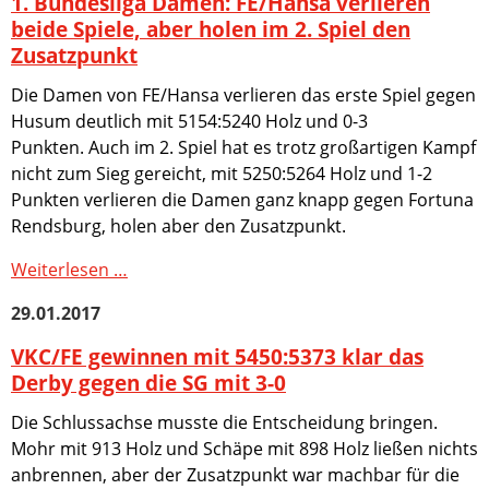
1. Bundesliga Damen: FE/Hansa verlieren
wichtiger
Saison
beide Spiele, aber holen im 2. Spiel den
Sieg
2016-
Zusatzpunkt
2017
im
Die Damen von FE/Hansa verlieren das erste Spiel gegen
Abstiegskampf
Husum deutlich mit 5154:5240 Holz und 0-3
für
Punkten. Auch im 2. Spiel hat es trotz großartigen Kampf
die
nicht zum Sieg gereicht, mit 5250:5264 Holz und 1-2
SG
Punkten verlieren die Damen ganz knapp gegen Fortuna
Spandau
Rendsburg, holen aber den Zusatzpunkt.
1.
Weiterlesen …
Bundesliga
29.01.2017
Damen:
FE/Hansa
VKC/FE gewinnen mit 5450:5373 klar das
verlieren
Derby gegen die SG mit 3-0
beide
Die Schlussachse musste die Entscheidung bringen.
Spiele,
Mohr mit 913 Holz und Schäpe mit 898 Holz ließen nichts
aber
anbrennen, aber der Zusatzpunkt war machbar für die
holen