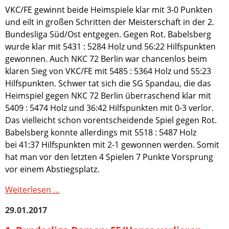
Ergebnisse
VKC/FE gewinnt beide Heimspiele klar mit 3-0 Punkten
Hansa
Saison
und eilt in großen Schritten der Meisterschaft in der 2.
gewinnen
2022/2023
Bundesliga Süd/Ost entgegen. Gegen Rot. Babelsberg
beide
Ergebnisse
wurde klar mit 5431 : 5284 Holz und 56:22 Hilfspunkten
Bundesligaspiele
Saison
gewonnen. Auch NKC 72 Berlin war chancenlos beim
2021/2022
glatt
klaren Sieg von VKC/FE mit 5485 : 5364 Holz und 55:23
Ergebnisse
mit
Saison
Hilfspunkten. Schwer tat sich die SG Spandau, die das
3-
2020/2021
Heimspiel gegen NKC 72 Berlin überraschend klar mit
0
Ergebnisse
5409 : 5474 Holz und 36:42 Hilfspunkten mit 0-3 verlor.
und
Saison
Das vielleicht schon vorentscheidende Spiel gegen Rot.
festigen
2019/2020
Babelsberg konnte allerdings mit 5518 : 5487 Holz
einen
Ergebnisse
bei 41:37 Hilfspunkten mit 2-1 gewonnen werden. Somit
Platz
Saison
hat man vor den letzten 4 Spielen 7 Punkte Vorsprung
im
2018-
vor einem Abstiegsplatz.
unteren
2019
Mittelfeld
Ergebnisse
Doppelerfolg
Weiterlesen …
Saison
für
2017-
29.01.2017
VKC/FE
2018
und
Ergebnisse