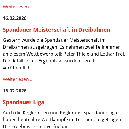
Ergebnisse
Bundesliga
Weiterlesen …
Saison
Herren
2022/2023
16.02.2026
Ergebnisse
Saison
Spandauer Meisterschaft in Dreibahnen
2021/2022
Gestern wurde die Spandauer Meisterschaft im
Ergebnisse
Saison
Dreibahnen ausgetragen. Es nahmen zwei Teilnehmer
2020/2021
an diesem Wettbewerb teil: Peter Thiele und Lothar Frei.
Ergebnisse
Die detaillierten Ergebnisse wurden bereits
Saison
veröffentlicht.
2019/2020
Ergebnisse
Spandauer
Weiterlesen …
Saison
Meisterschaft
15.02.2026
2018-
in
2019
Dreibahnen
Spandauer Liga
Ergebnisse
Saison
Auch die Keglerinnen und Kegler der Spandauer Liga
2017-
haben heute ihre Wettkämpfe im Lenther ausgetragen.
2018
Die Ergebnisse sind verfügbar.
Ergebnisse