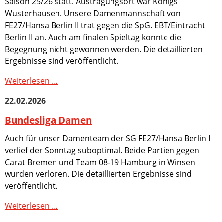
Saison 25/26 statt. Austragungsort war Königs
Staffel
Wusterhausen. Unsere Damenmannschaft von
Landesliga
FE27/Hansa Berlin II trat gegen die SpG. EBT/Eintracht
Damen
Berlin II an. Auch am finalen Spieltag konnte die
Spandauer
Begegnung nicht gewonnen werden. Die detaillierten
Liga
Ergebnisse sind veröffentlicht.
Spandauer
Meisterschaft
Landesliga-
Weiterlesen …
Berliner
Damen
Meisterschaft
22.02.2026
Deutsche
Meisterschaft
Bundesliga Damen
Auch für unser Damenteam der SG FE27/Hansa Berlin I
Verein
verlief der Sonntag suboptimal. Beide Partien gegen
Vorstand
Carat Bremen und Team 08-19 Hamburg in Winsen
Klubs
wurden verloren. Die detaillierten Ergebnisse sind
im
VKS
veröffentlicht.
e.V.
Bundesliga
Weiterlesen …
Ehrentafel
Damen
Sportkegelhallen