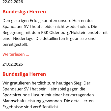
22.02.2026
Fotogalerie
Dokumente
Bundesliga Herren
Formulare
&
Den gestrigen Erfolg konnten unsere Herren des
Vordrucke
Spandauer SV I heute leider nicht wiederholen. Die
Links
Begegnung mit dem KSK Oldenburg/Holstein endete mit
einer Niederlage. Die detaillierten Ergebnisse sind
Jugend
bereitgestellt.
Termine
Archiv
Bundesliga
Weiterlesen …
Nachrichtenarchiv
Herren
Ergebnisse
21.02.2026
Saison
Bundesliga Herren
2025/2026
Ergebnisse
Wir gratulieren herzlich zum heutigen Sieg. Der
Saison
Spandauer SV I hat sein Heimspiel gegen die
2024/2025
Sportsfreunde Husum mit einer hervorragenden
Ergebnisse
Mannschaftsleistung gewonnen. Die detaillierten
Saison
Ergebnisse sind veröffentlicht.
2023/2024