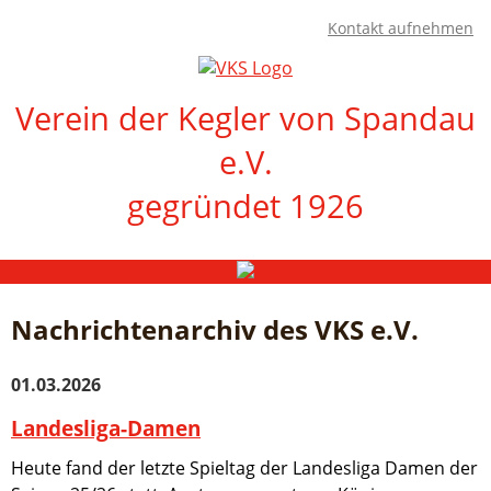
Kontakt aufnehmen
Verein der Kegler von Spandau
e.V.
gegründet 1926
Navigation
Startseite
überspringen
Ergebnisse
Nachrichtenarchiv des VKS e.V.
1.
BL
01.03.2026
Damen
2.
Landesliga-Damen
BL
Herren
Heute fand der letzte Spieltag der Landesliga Damen der
2.