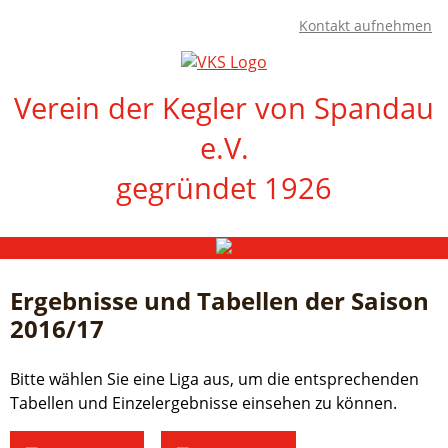
Kontakt aufnehmen
Verein der Kegler von Spandau
e.V.
gegründet 1926
Navigation
Startseite
überspringen
Ergebnisse
Ergebnisse und Tabellen der Saison
1.
2016/17
BL
Damen
Bitte wählen Sie eine Liga aus, um die entsprechenden
2.
BL
Tabellen und Einzelergebnisse einsehen zu können.
Herren
2.